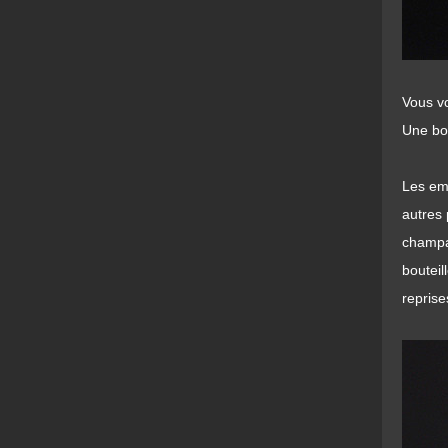
Vous vo
Une bou
Les emb
autres 
champ
bouteil
reprise