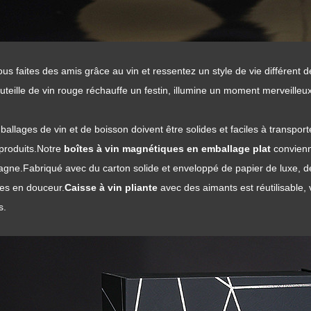
us faites des amis grâce au vin et ressentez un style de vie différent de
teille de vin rouge réchauffe un festin, illumine un moment merveille
allages de vin et de boisson doivent être solides et faciles à transporter
produits.
Notre
boîtes à vin magnétiques en emballage plat
convienn
agne.
Fabriqué avec du carton solide et enveloppé de papier de luxe, d
les en douceur.
Caisse à vin pliante
avec des aimants est réutilisable,
s.