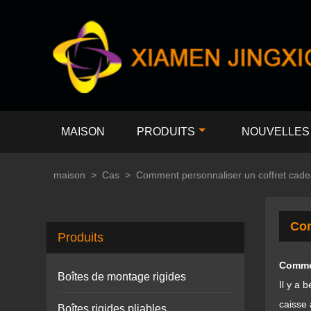
MAISON
PRODUITS
NOUVELLES
maison
>
Cas
>
Comment personnaliser un coffret cade
Com
Produits
Commen
Boîtes de montage rigides
Il y a 
caisse 
Boîtes rigides pliables