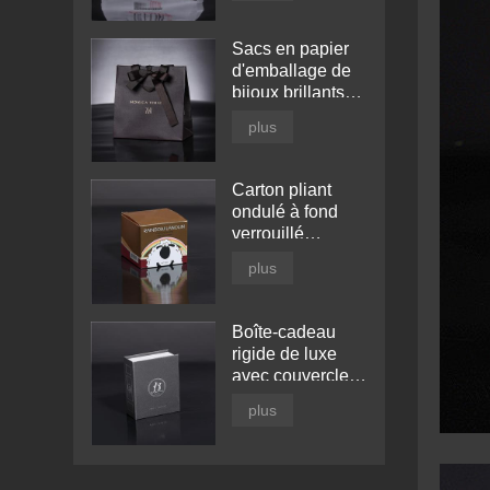
Sacs en papier
d'emballage de
bijoux brillants
imprimés sur
plus
mesure
Carton pliant
ondulé à fond
verrouillé
automatiquement
plus
Boîte-cadeau
rigide de luxe
avec couvercle à
charnière noir
plus