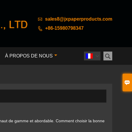

sales8@jxpaperproducts.com
+86-15980798347


À PROPOS DE NOUS


, haut de gamme et abordable. Comment choisir la bonne